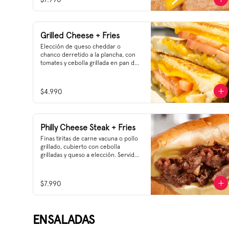
Grilled Cheese + Fries
Elección de queso cheddar o 
chanco derretido a la plancha, con 
tomates y cebolla grillada en pan de 
molde.
$4.990
Philly Cheese Steak + Fries
Finas tiritas de carne vacuna o pollo 
grillado, cubierto con cebolla 
grilladas y queso a elección. Servido 
en un auténtico pan tipo Hearth-
Baked Roll.
$7.990
ENSALADAS