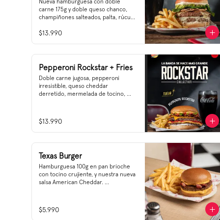
Nueva hamburguesa con doble 
carne 175g y doble queso chanco, 
champiñones salteados, palta, rúcula 
y nuestra nueva salsa Creamy 
$13.990
Cheese
Pepperoni Rockstar + Fries
Doble carne jugosa, pepperoni 
irresistible, queso cheddar 
derretido, mermelada de tocino, 
pimentón grillado, mayonesa y 
nuestra nueva salsa cheddar–
parmesano 🧀🔥
$13.990
Texas Burger
Hamburguesa 100g en pan brioche 
con tocino crujiente, y nuestra nueva 
salsa American Cheddar. 

Hogar de las más icónicas 
hamburguesas de USA, Texas se 
$5.990
reconoce por la calidad de su carne 