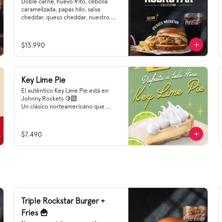
Doble carne, huevo frito, cebolla 
caramelizada, papas hilo, salsa 
cheddar, queso cheddar, nuestro 
nuevo Ketchup pickle Heinz, y esa 
salsa ahumada de merkén irresistible 
🌶️
$13.990
Key Lime Pie
El auténtico Key Lime Pie está en 
Johnny Rockets 🍋‍🟩

Un clásico norteamericano que 
traemos como una experiencia 
premium para tí 🌟 Prueba nuestro 
Key Lime Pie a toda hora, es el 
$7.490
acompañamiento ideal para un 
desayuno, o una bebida a media 
tarde, después de una hamburguesa 
e incluso puede ser el corazón de 
una dulce tarde 😍
Triple Rockstar Burger +
Fries 🍟