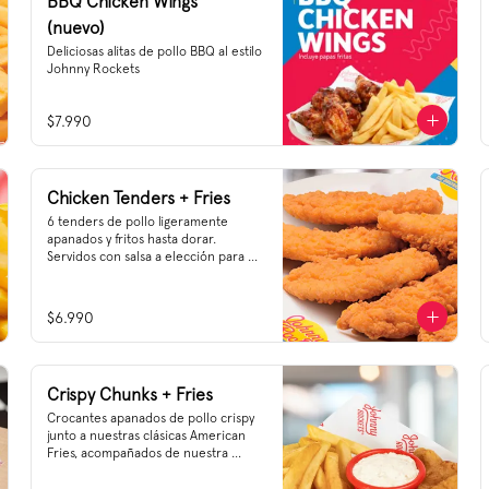
BBQ Chicken Wings
(nuevo)
Deliciosas alitas de pollo BBQ al estilo 
Johnny Rockets
$7.990
Chicken Tenders + Fries
6 tenders de pollo ligeramente 
apanados y fritos hasta dorar. 
Servidos con salsa a elección para 
untar.
$6.990
Crispy Chunks + Fries
Crocantes apanados de pollo crispy 
junto a nuestras clásicas American 
Fries, acompañados de nuestra 
nueva salsa tártara