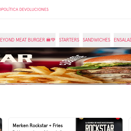
O
POLÍTICA DEVOLUCIONES
EYOND MEAT BURGER 🍔💚
STARTERS
SANDWICHES
ENSALA
Merken Rockstar + Fries