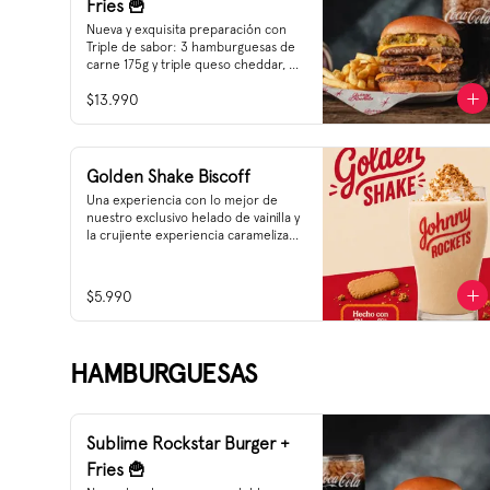
Fries 🍟
Nueva y exquisita preparación con 
Triple de sabor: 3 hamburguesas de 
carne 175g y triple queso cheddar, 
cebolla grillada, sweet relish y 
$13.990
nuestra Nueva Salsa Rockstar.
Golden Shake Biscoff
Una experiencia con lo mejor de 
nuestro exclusivo helado de vainilla y 
la crujiente experiencia caramelizada 
de una galleta que ha trascendido la 
historia.

$5.990
Golden Shake está hecho con 
Biscoff®️
HAMBURGUESAS
Sublime Rockstar Burger +
Fries 🍟