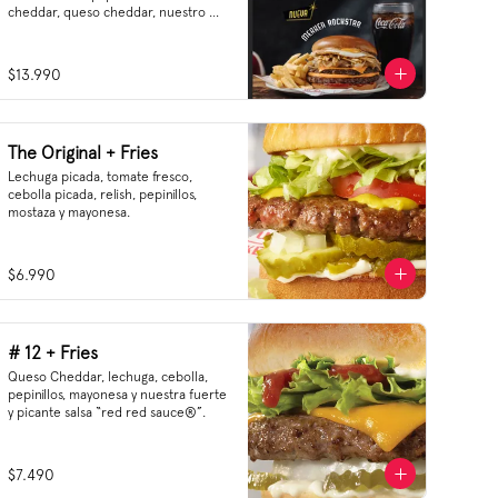
cheddar, queso cheddar, nuestro 
nuevo Ketchup pickle Heinz, y esa 
salsa ahumada de merkén irresistible 
🌶️
$13.990
The Original + Fries
Lechuga picada, tomate fresco, 
cebolla picada, relish, pepinillos, 
mostaza y mayonesa.
$6.990
# 12 + Fries
Queso Cheddar, lechuga, cebolla, 
pepinillos, mayonesa y nuestra fuerte 
y picante salsa “red red sauce®”.
$7.490