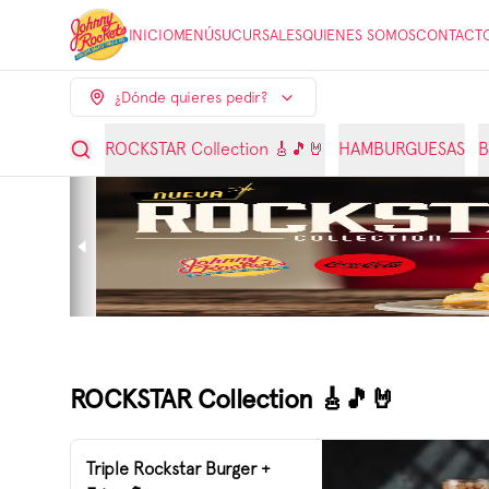
INICIO
MENÚ
SUCURSALES
QUIENES SOMOS
CONTACT
¿Dónde quieres pedir?
ROCKSTAR Collection 🎸🎵🤘
HAMBURGUESAS
B
ROCKSTAR Collection 🎸🎵🤘
Triple Rockstar Burger +