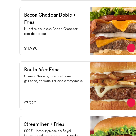
y sus recetas, donde rescatamos una 
simple pero exquisita creación en un 
nuevo formato.
Bacon Cheddar Doble +
Fries
Nuestra deliciosa Bacon Cheddar 
con doble carne.
$11.990
Route 66 + Fries
Queso Chanco, champiñones 
grillados, cebolla grillada y mayonesa.
$7.990
Streamliner + Fries
(100% Hamburguesa de Soya) 
Cebollas grilladas, lechuga picada, 