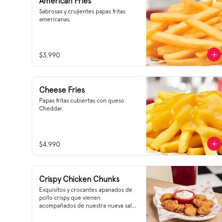
American Fries
Sabrosas y crujientes papas fritas 
americanas.
$3.990
Cheese Fries
Papas fritas cubiertas con queso 
Cheddar.
$4.990
Crispy Chicken Chunks
Exquisitos y crocantes apanados de 
pollo crispy que vienen 
acompañados de nuestra nueva salsa 
tártara. ¡Una mezcla de sabor que te 
sorprenderá!