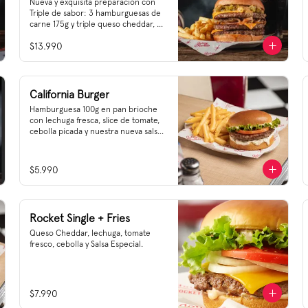
Nueva y exquisita preparación con 
Triple de sabor: 3 hamburguesas de 
carne 175g y triple queso cheddar, 
cebolla grillada, sweet relish y 
$13.990
nuestra Nueva Salsa Rockstar.
California Burger
Hamburguesa 100g en pan brioche 
con lechuga fresca, slice de tomate, 
cebolla picada y nuestra nueva salsa 
California que te va a encantar.

Desde las cálidas costas del estado 
$5.990
de California traemos una receta 
insuperable, en un nuevo formato 
de 100g.
Rocket Single + Fries
Queso Cheddar, lechuga, tomate 
fresco, cebolla y Salsa Especial.
$7.990