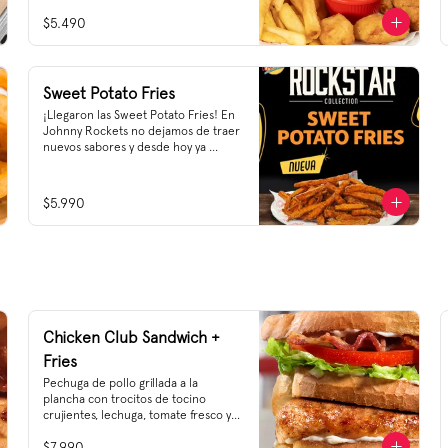
$5.490
Sweet Potato Fries
¡Llegaron las Sweet Potato Fries! En 
Johnny Rockets no dejamos de traer 
nuevos sabores y desde hoy ya 
podrás encontrar en nuestra carta 
un sabor dulce y salado que no te 
querrás perder, ¡te recomendamos 
$5.990
pedirlas con un agregado de salsa 
Ranch! Así te vas a ir tarareando 
Sweet Crunch O'mine tras probarlas 
😌👌🎶🎵

Sweet Potato Fries, el starter 
Rockstar que estabas esperando
Chicken Club Sandwich +
Fries
Pechuga de pollo grillada a la 
plancha con trocitos de tocino 
crujientes, lechuga, tomate fresco y 
mayonesa. En pan triple de molde 
$7.990
tostado.