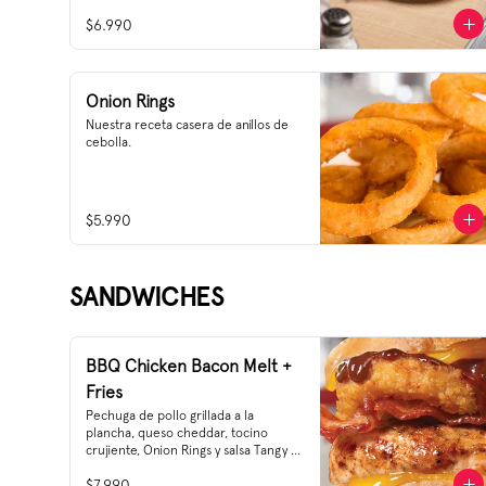
$6.990
Onion Rings
Nuestra receta casera de anillos de 
cebolla.
$5.990
SANDWICHES
BBQ Chicken Bacon Melt +
Fries
Pechuga de pollo grillada a la 
plancha, queso cheddar, tocino 
crujiente, Onion Rings y salsa Tangy 
barbecue en pan de molde.
$7.990