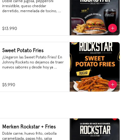
Doble carne jugosa, pepperoni 
irresistible, queso cheddar 
derretido, mermelada de tocino, 
pimentón grillado, mayonesa y 
nuestra nueva salsa cheddar–
parmesano 🧀🔥
$13.990
Sweet Potato Fries
¡Llegaron las Sweet Potato Fries! En 
Johnny Rockets no dejamos de traer 
nuevos sabores y desde hoy ya 
podrás encontrar en nuestra carta 
un sabor dulce y salado que no te 
querrás perder, ¡te recomendamos 
$5.990
pedirlas con un agregado de salsa 
Ranch! Así te vas a ir tarareando 
Sweet Crunch O'mine tras probarlas 
😌👌🎶🎵

Sweet Potato Fries, el starter 
Rockstar que estabas esperando
Merken Rockstar + Fries
Doble carne, huevo frito, cebolla 
caramelizada, papas hilo, salsa 