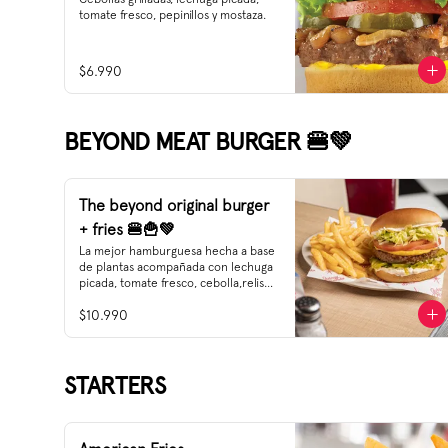
tomate fresco, pepinillos y mostaza.
$6.990
BEYOND MEAT BURGER 🍔💚
The beyond original burger
+ fries 🍔🍟💚
La mejor hamburguesa hecha a base 
de plantas acompañada con lechuga 
picada, tomate fresco, cebolla,relish, 
pepinillos, mostaza y mayonesa.
$10.990
STARTERS