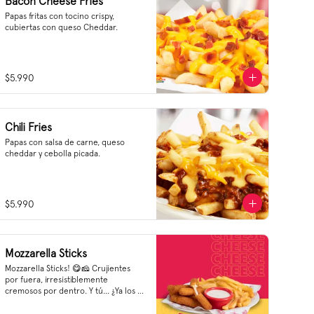
Bacon Cheese Fries
Papas fritas con tocino crispy, 
cubiertas con queso Cheddar.
$5.990
Chili Fries
Papas con salsa de carne, queso 
cheddar y cebolla picada.
$5.990
Mozzarella Sticks
Mozzarella Sticks! 😋🧀 Crujientes 
por fuera, irresistiblemente 
cremosos por dentro. Y tú... ¿Ya los 
probaste?😋