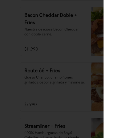
y sus recetas, donde rescatamos una 
simple pero exquisita creación en un 
nuevo formato.
Bacon Cheddar Doble +
Fries
Nuestra deliciosa Bacon Cheddar 
con doble carne.
$11.990
Route 66 + Fries
Queso Chanco, champiñones 
grillados, cebolla grillada y mayonesa.
$7.990
Streamliner + Fries
(100% Hamburguesa de Soya) 
Cebollas grilladas, lechuga picada, 