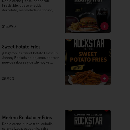
Doble carne jugosa, pepperoni 
irresistible, queso cheddar 
derretido, mermelada de tocino, 
pimentón grillado, mayonesa y 
nuestra nueva salsa cheddar–
parmesano 🧀🔥
$13.990
Sweet Potato Fries
¡Llegaron las Sweet Potato Fries! En 
Johnny Rockets no dejamos de traer 
nuevos sabores y desde hoy ya 
podrás encontrar en nuestra carta 
un sabor dulce y salado que no te 
querrás perder, ¡te recomendamos 
$5.990
pedirlas con un agregado de salsa 
Ranch! Así te vas a ir tarareando 
Sweet Crunch O'mine tras probarlas 
😌👌🎶🎵

Sweet Potato Fries, el starter 
Rockstar que estabas esperando
Merken Rockstar + Fries
Doble carne, huevo frito, cebolla 
caramelizada, papas hilo, salsa 