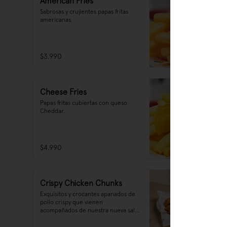
American Fries
Sabrosas y crujientes papas fritas 
americanas.
$3.990
Cheese Fries
Papas fritas cubiertas con queso 
Cheddar.
$4.990
Crispy Chicken Chunks
Exquisitos y crocantes apanados de 
pollo crispy que vienen 
acompañados de nuestra nueva salsa 
tártara. ¡Una mezcla de sabor que te 
sorprenderá!