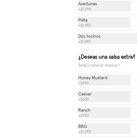
BBQ Chicken Wings
Aceitunas
(nuevo)
+
$1.290
Deliciosas alitas de pollo BBQ al estilo 
Johnny Rockets
Palta
+
$1.690
$7.990
Dos tocinos
+
$1.690
Chicken Tenders + Fries
¿Deseas una salsa extra?
6 tenders de pollo ligeramente 
Seleccione al menos 1
apanados y fritos hasta dorar. 
Servidos con salsa a elección para 
untar.
Honey Mustard
+
$990
$6.990
Caesar
+
$600
Crispy Chunks + Fries
Ranch
+
$990
Crocantes apanados de pollo crispy 
junto a nuestras clásicas American 
BBQ
Fries, acompañados de nuestra 
nueva salsa tártara
+
$1.290