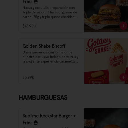
Fries 🍟
Nueva y exquisita preparación con 
Triple de sabor: 3 hamburguesas de 
carne 175g y triple queso cheddar, 
cebolla grillada, sweet relish y 
$13.990
nuestra Nueva Salsa Rockstar.
Golden Shake Biscoff
Una experiencia con lo mejor de 
nuestro exclusivo helado de vainilla y 
la crujiente experiencia caramelizada 
de una galleta que ha trascendido la 
historia.

$5.990
Golden Shake está hecho con 
Biscoff®️
HAMBURGUESAS
Sublime Rockstar Burger +
Fries 🍟