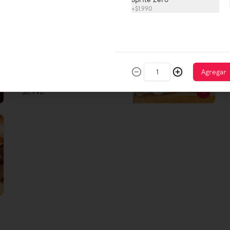
+
$1.990
Grilled Chicken Breast
Sandwich + Fries
Pechuga de pollo grillada a la 
plancha, servida con lechuga, tomate 
Agregar
fresco y mayonesa, en pan frica 
tostado.
$6.990