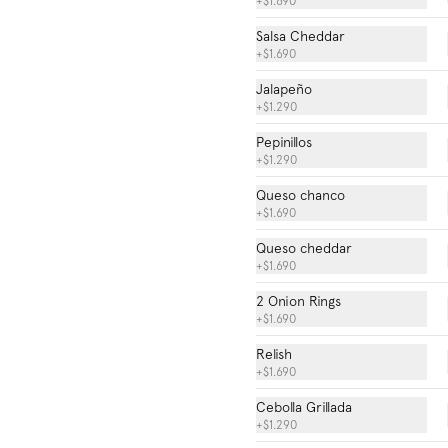
+
$1.690
Salsa Cheddar
+
$1.690
$7.990
Jalapeño
+
$1.290
Pepinillos
+
$1.290
Queso chanco
+
$1.690
Queso cheddar
+
$1.690
2 Onion Rings
+
$1.690
Relish
+
$1.690
Cebolla Grillada
+
$1.290