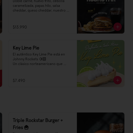
Doble carne, huevo frito, cebolla 
caramelizada, papas hilo, salsa 
cheddar, queso cheddar, nuestro 
nuevo Ketchup pickle Heinz, y esa 
salsa ahumada de merkén irresistible 
🌶️
$13.990
Key Lime Pie
El auténtico Key Lime Pie está en 
Johnny Rockets 🍋‍🟩

Un clásico norteamericano que 
traemos como una experiencia 
premium para tí 🌟 Prueba nuestro 
Key Lime Pie a toda hora, es el 
$7.490
acompañamiento ideal para un 
desayuno, o una bebida a media 
tarde, después de una hamburguesa 
e incluso puede ser el corazón de 
una dulce tarde 😍
Triple Rockstar Burger +
Fries 🍟