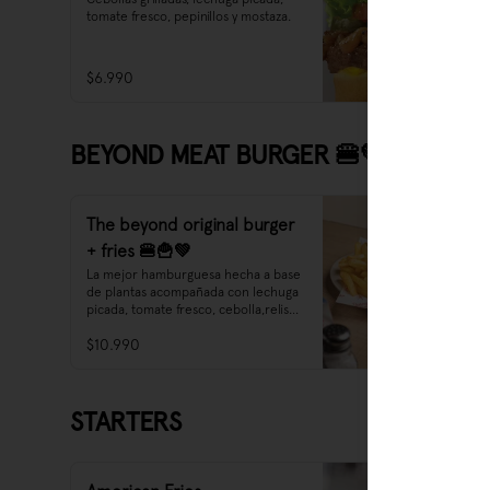
tomate fresco, pepinillos y mostaza.
$6.990
BEYOND MEAT BURGER 🍔💚
The beyond original burger
+ fries 🍔🍟💚
La mejor hamburguesa hecha a base 
de plantas acompañada con lechuga 
picada, tomate fresco, cebolla,relish, 
pepinillos, mostaza y mayonesa.
$10.990
STARTERS