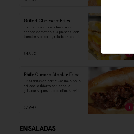
Grilled Cheese + Fries
Elección de queso cheddar o 
chanco derretido a la plancha, con 
tomates y cebolla grillada en pan de 
molde.
$4.990
Philly Cheese Steak + Fries
Finas tiritas de carne vacuna o pollo 
grillado, cubierto con cebolla 
grilladas y queso a elección. Servido 
en un auténtico pan tipo Hearth-
Baked Roll.
$7.990
ENSALADAS