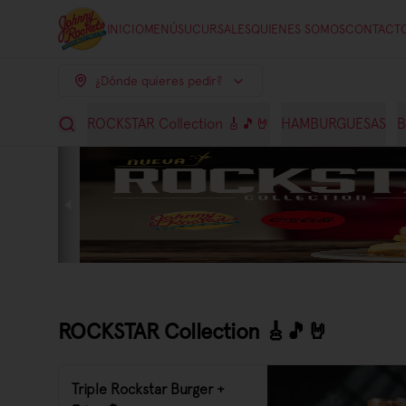
INICIO
MENÚ
SUCURSALES
QUIENES SOMOS
CONTACT
¿Dónde quieres pedir?
ROCKSTAR Collection 🎸🎵🤘
HAMBURGUESAS
B
ROCKSTAR Collection 🎸🎵🤘
Triple Rockstar Burger +