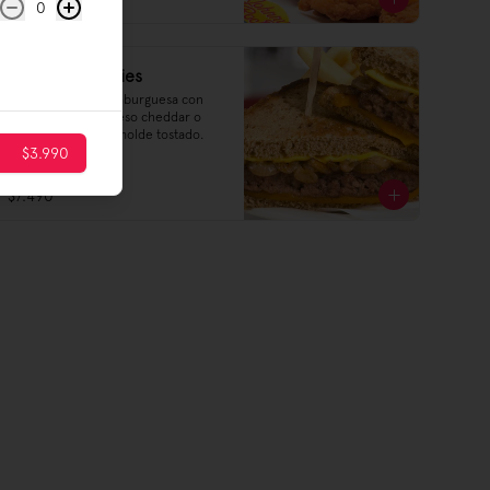
0
Patty Melt + Fries
Nuestra clásica hamburguesa con 
cebolla grillada, queso cheddar o 
chanco en pan de molde tostado.
$3.990
$7.490