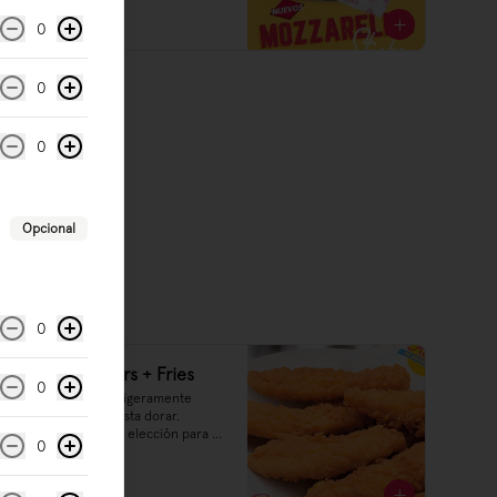
$6.990
0
0
0
Opcional
0
Chicken Tenders + Fries
0
6 tenders de pollo ligeramente 
apanados y fritos hasta dorar. 
Servidos con salsa a elección para 
0
untar.
$6.990