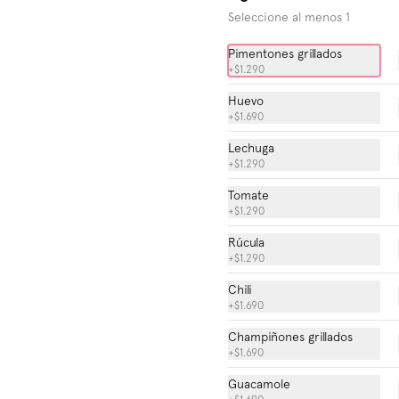
Seleccione al menos 1
Bacon Cheddar Single +
Pimentones grillados
Fries
+
$1.290
Tocino crispy, queso Cheddar, 
lechuga, tomate fresco, cebolla y 
Huevo
Salsa Especial.
+
$1.690
$8.990
Lechuga
+
$1.290
Tomate
Smokehouse Doble + Fries
+
$1.290
Nuestra excepcional Hamburguesa 
Smokehouse servida con doble 
Rúcula
carne.
+
$1.290
Chili
$11.990
+
$1.690
Champiñones grillados
+
$1.690
The Houston + Fries
Guacamole
Jalapeño, queso, tomate, lechuga y 
nuestra salsa Houston.