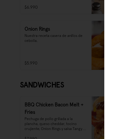
$6.990
Onion Rings
Nuestra receta casera de anillos de 
cebolla.
$5.990
SANDWICHES
BBQ Chicken Bacon Melt +
Fries
Pechuga de pollo grillada a la 
plancha, queso cheddar, tocino 
crujiente, Onion Rings y salsa Tangy 
barbecue en pan de molde.
$7.990