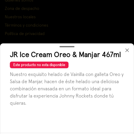
Quienes somos
Zona de despacho
Nuestros locales
Términos y condiciones
Política de privacidad
Redes sociales
JR Ice Cream Oreo & Manjar 467ml
Instagram
Este producto no esta disponible
Facebook
Nuestro exquisito helado de Vainilla con galleta Oreo y
X
Salsa de Manjar, hacen de éste helado una deliciosa
combinación envasada en un formato ideal para
Mi cuenta
disfrutar la experiencia Johnny Rockets donde tú
quieras.
Pedir
Iniciar sesión