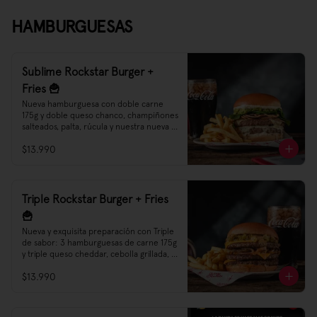
probarlas 😌👌🎶🎵

Sweet Potato Fries, el starter Rockstar 
HAMBURGUESAS
que estabas esperando
Sublime Rockstar Burger +
Fries 🍟
Nueva hamburguesa con doble carne 
175g y doble queso chanco, champiñones 
salteados, palta, rúcula y nuestra nueva 
salsa Creamy Cheese
$13.990
Triple Rockstar Burger + Fries
🍟
Nueva y exquisita preparación con Triple 
de sabor: 3 hamburguesas de carne 175g 
y triple queso cheddar, cebolla grillada, 
sweet relish y nuestra Nueva Salsa 
$13.990
Rockstar.