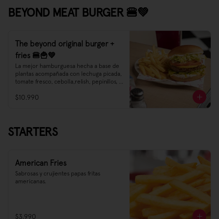
BEYOND MEAT BURGER 🍔💚
The beyond original burger +
fries 🍔🍟💚
La mejor hamburguesa hecha a base de 
plantas acompañada con lechuga picada, 
tomate fresco, cebolla,relish, pepinillos, 
mostaza y mayonesa.
$10.990
STARTERS
American Fries
Sabrosas y crujientes papas fritas 
americanas.
$3.990