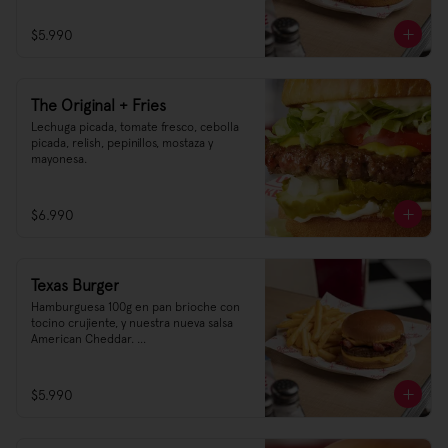
Desde las cálidas costas del estado de 
$5.990
California traemos una receta 
insuperable, en un nuevo formato de 
100g.
The Original + Fries
Lechuga picada, tomate fresco, cebolla 
picada, relish, pepinillos, mostaza y 
mayonesa.
$6.990
Texas Burger
Hamburguesa 100g en pan brioche con 
tocino crujiente, y nuestra nueva salsa 
American Cheddar. 

Hogar de las más icónicas hamburguesas 
de USA, Texas se reconoce por la calidad 
$5.990
de su carne y sus recetas, donde 
rescatamos una simple pero exquisita 
creación en un nuevo formato.