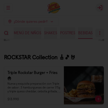
Abrir menu de navegación
Login
¿Dónde quieres pedir?
LADAS
MENÚ DE NIÑOS
SHAKES
POSTRES
BEBIDAS
ROCKSTAR Collection 🎸🎵🤘
Triple Rockstar Burger + Fries
🍟
Nueva y exquisita preparación con Triple 
de sabor: 3 hamburguesas de carne 175g 
y triple queso cheddar, cebolla grillada, 
sweet relish y nuestra Nueva Salsa 
$13.990
Rockstar.