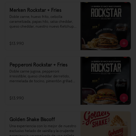
Merken Rockstar + Fries
Doble carne, huevo frito, cebolla 
caramelizada, papas hilo, salsa cheddar, 
queso cheddar, nuestro nuevo Ketchup 
pickle Heinz, y esa salsa ahumada de 
merkén irresistible 🌶️
$13.990
Pepperoni Rockstar + Fries
Doble carne jugosa, pepperoni 
irresistible, queso cheddar derretido, 
mermelada de tocino, pimentón grillado, 
mayonesa y nuestra nueva salsa 
cheddar–parmesano 🧀🔥
$13.990
Golden Shake Biscoff
Una experiencia con lo mejor de nuestro 
exclusivo helado de vainilla y la crujiente 
experiencia caramelizada de una galleta 