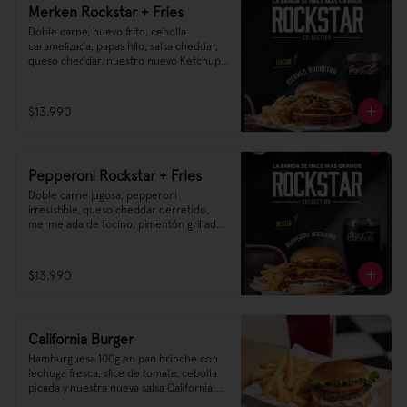
Merken Rockstar + Fries
Doble carne, huevo frito, cebolla 
caramelizada, papas hilo, salsa cheddar, 
queso cheddar, nuestro nuevo Ketchup 
pickle Heinz, y esa salsa ahumada de 
merkén irresistible 🌶️
$13.990
Pepperoni Rockstar + Fries
Doble carne jugosa, pepperoni 
irresistible, queso cheddar derretido, 
mermelada de tocino, pimentón grillado, 
mayonesa y nuestra nueva salsa 
cheddar–parmesano 🧀🔥
$13.990
California Burger
Hamburguesa 100g en pan brioche con 
lechuga fresca, slice de tomate, cebolla 
picada y nuestra nueva salsa California 
que te va a encantar.
