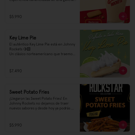
que ha trascendido la historia.

Golden Shake está hecho con Biscoff®️
$5.990
Key Lime Pie
El auténtico Key Lime Pie está en Johnny 
Rockets 🍋‍🟩

Un clásico norteamericano que traemos 
como una experiencia premium para tí 
🌟 Prueba nuestro Key Lime Pie a toda 
hora, es el acompañamiento ideal para 
$7.490
un desayuno, o una bebida a media tarde, 
después de una hamburguesa e incluso 
puede ser el corazón de una dulce tarde 
😍
Sweet Potato Fries
¡Llegaron las Sweet Potato Fries! En 
Johnny Rockets no dejamos de traer 
nuevos sabores y desde hoy ya podrás 
encontrar en nuestra carta un sabor 
dulce y salado que no te querrás perder, 
¡te recomendamos pedirlas con un 
$5.990
agregado de salsa Ranch! Así te vas a ir 
tarareando Sweet Crunch O'mine tras 