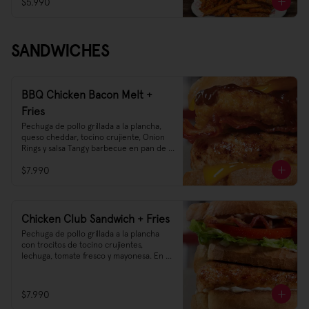
$5.990
agregado de salsa Ranch! Así te vas a ir 
tarareando Sweet Crunch O'mine tras 
probarlas 😌👌🎶🎵

Sweet Potato Fries, el starter Rockstar 
SANDWICHES
que estabas esperando
BBQ Chicken Bacon Melt +
Fries
Pechuga de pollo grillada a la plancha, 
queso cheddar, tocino crujiente, Onion 
Rings y salsa Tangy barbecue en pan de 
molde.
$7.990
Chicken Club Sandwich + Fries
Pechuga de pollo grillada a la plancha 
con trocitos de tocino crujientes, 
lechuga, tomate fresco y mayonesa. En 
pan triple de molde tostado.
$7.990