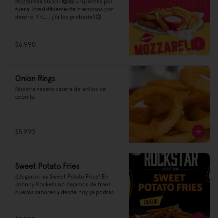
Mozzarella Sticks! 😋🧀 Crujientes por 
fuera, irresistiblemente cremosos por 
dentro. Y tú... ¿Ya los probaste?😋
$6.990
Onion Rings
Nuestra receta casera de anillos de 
cebolla.
$5.990
Sweet Potato Fries
¡Llegaron las Sweet Potato Fries! En 
Johnny Rockets no dejamos de traer 
nuevos sabores y desde hoy ya podrás 
encontrar en nuestra carta un sabor 
dulce y salado que no te querrás perder, 
¡te recomendamos pedirlas con un 