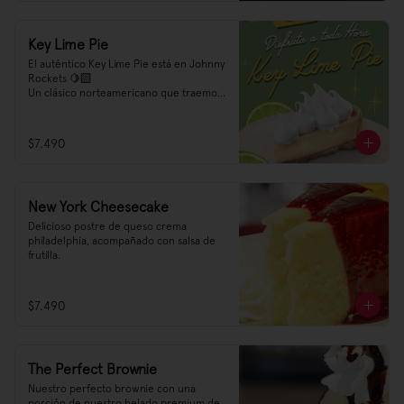
Key Lime Pie
El auténtico Key Lime Pie está en Johnny 
Rockets 🍋‍🟩

Un clásico norteamericano que traemos 
como una experiencia premium para tí 
🌟 Prueba nuestro Key Lime Pie a toda 
hora, es el acompañamiento ideal para 
$7.490
un desayuno, o una bebida a media tarde, 
después de una hamburguesa e incluso 
puede ser el corazón de una dulce tarde 
😍
New York Cheesecake
Delicioso postre de queso crema 
philadelphia, acompañado con salsa de 
frutilla.
$7.490
The Perfect Brownie
Nuestro perfecto brownie con una 
porción de nuestro helado premium de 