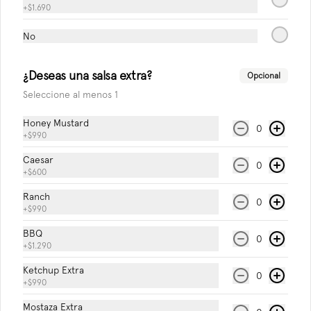
+
$1.690
Sprite Zero Lata
No
¿Deseas una salsa extra?
Opcional
Seleccione al menos 1
$1.990
Honey Mustard
0
+
$990
Caesar
0
+
$600
Ranch
0
+
$990
BBQ
0
+
$1.290
Ketchup Extra
0
Conócenos
+
$990
Mostaza Extra