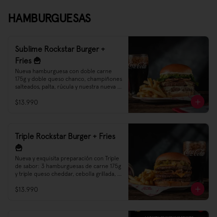
probarlas 😌👌🎶🎵

Sweet Potato Fries, el starter Rockstar 
HAMBURGUESAS
que estabas esperando
Sublime Rockstar Burger +
Fries 🍟
Nueva hamburguesa con doble carne 
175g y doble queso chanco, champiñones 
salteados, palta, rúcula y nuestra nueva 
salsa Creamy Cheese
$13.990
Triple Rockstar Burger + Fries
🍟
Nueva y exquisita preparación con Triple 
de sabor: 3 hamburguesas de carne 175g 
y triple queso cheddar, cebolla grillada, 
sweet relish y nuestra Nueva Salsa 
$13.990
Rockstar.