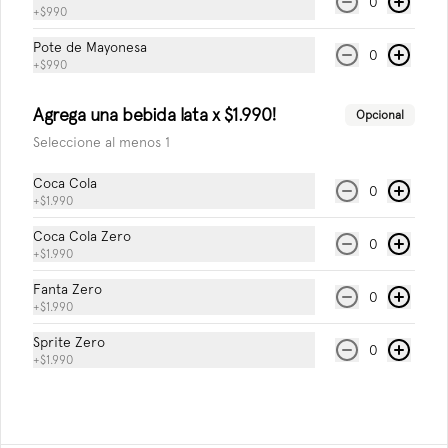
Quienes somos
0
+
$990
Zona de despacho
Pote de Mayonesa
0
Nuestros locales
+
$990
Términos y condiciones
Política de privacidad
Agrega una bebida lata x $1.990!
Opcional
Seleccione al menos 1
Redes sociales
Coca Cola
0
Instagram
+
$1.990
Facebook
Coca Cola Zero
0
+
$1.990
X
Fanta Zero
0
Mi cuenta
+
$1.990
Sprite Zero
0
Pedir
+
$1.990
Iniciar sesión