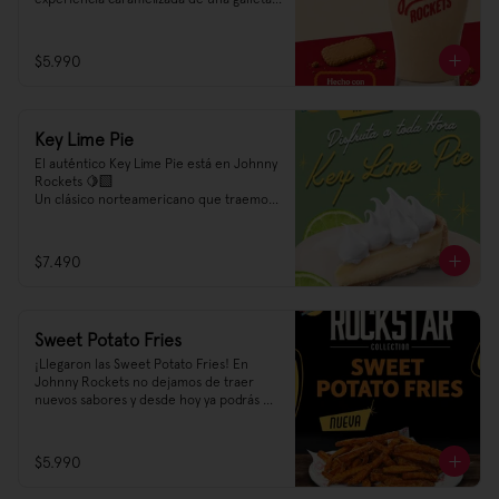
que ha trascendido la historia.

Golden Shake está hecho con Biscoff®️
$5.990
Key Lime Pie
El auténtico Key Lime Pie está en Johnny 
Rockets 🍋‍🟩

Un clásico norteamericano que traemos 
como una experiencia premium para tí 
🌟 Prueba nuestro Key Lime Pie a toda 
hora, es el acompañamiento ideal para 
$7.490
un desayuno, o una bebida a media tarde, 
después de una hamburguesa e incluso 
puede ser el corazón de una dulce tarde 
😍
Sweet Potato Fries
¡Llegaron las Sweet Potato Fries! En 
Johnny Rockets no dejamos de traer 
nuevos sabores y desde hoy ya podrás 
encontrar en nuestra carta un sabor 
dulce y salado que no te querrás perder, 
¡te recomendamos pedirlas con un 
$5.990
agregado de salsa Ranch! Así te vas a ir 
tarareando Sweet Crunch O'mine tras 