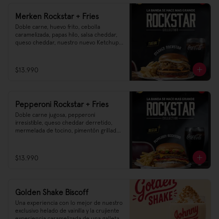
Merken Rockstar + Fries
Doble carne, huevo frito, cebolla 
caramelizada, papas hilo, salsa cheddar, 
queso cheddar, nuestro nuevo Ketchup 
pickle Heinz, y esa salsa ahumada de 
merkén irresistible 🌶️
$13.990
Pepperoni Rockstar + Fries
Doble carne jugosa, pepperoni 
irresistible, queso cheddar derretido, 
mermelada de tocino, pimentón grillado, 
mayonesa y nuestra nueva salsa 
cheddar–parmesano 🧀🔥
$13.990
Golden Shake Biscoff
Una experiencia con lo mejor de nuestro 
exclusivo helado de vainilla y la crujiente 
experiencia caramelizada de una galleta 