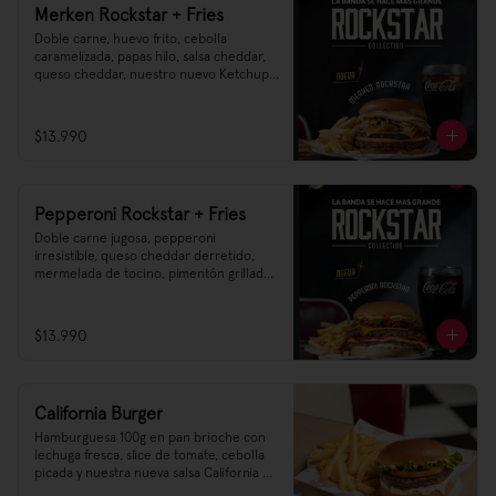
Merken Rockstar + Fries
Doble carne, huevo frito, cebolla 
caramelizada, papas hilo, salsa cheddar, 
queso cheddar, nuestro nuevo Ketchup 
pickle Heinz, y esa salsa ahumada de 
merkén irresistible 🌶️
$13.990
Pepperoni Rockstar + Fries
Doble carne jugosa, pepperoni 
irresistible, queso cheddar derretido, 
mermelada de tocino, pimentón grillado, 
mayonesa y nuestra nueva salsa 
cheddar–parmesano 🧀🔥
$13.990
California Burger
Hamburguesa 100g en pan brioche con 
lechuga fresca, slice de tomate, cebolla 
picada y nuestra nueva salsa California 
que te va a encantar.
