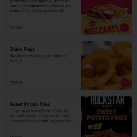
Mozzarella Sticks! 😋🧀 Crujientes por 
fuera, irresistiblemente cremosos por 
dentro. Y tú... ¿Ya los probaste?😋
$6.990
Onion Rings
Nuestra receta casera de anillos de 
cebolla.
$5.990
Sweet Potato Fries
¡Llegaron las Sweet Potato Fries! En 
Johnny Rockets no dejamos de traer 
nuevos sabores y desde hoy ya podrás 
encontrar en nuestra carta un sabor 
dulce y salado que no te querrás perder, 
¡te recomendamos pedirlas con un 