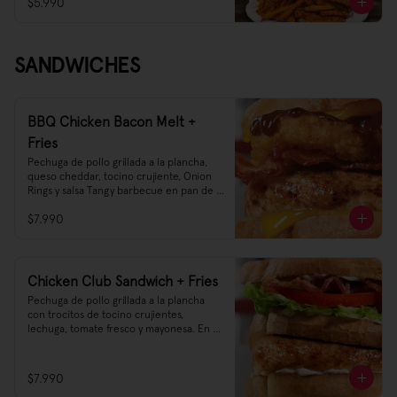
$5.990
agregado de salsa Ranch! Así te vas a ir 
tarareando Sweet Crunch O'mine tras 
probarlas 😌👌🎶🎵

Sweet Potato Fries, el starter Rockstar 
SANDWICHES
que estabas esperando
BBQ Chicken Bacon Melt +
Fries
Pechuga de pollo grillada a la plancha, 
queso cheddar, tocino crujiente, Onion 
Rings y salsa Tangy barbecue en pan de 
molde.
$7.990
Chicken Club Sandwich + Fries
Pechuga de pollo grillada a la plancha 
con trocitos de tocino crujientes, 
lechuga, tomate fresco y mayonesa. En 
pan triple de molde tostado.
$7.990