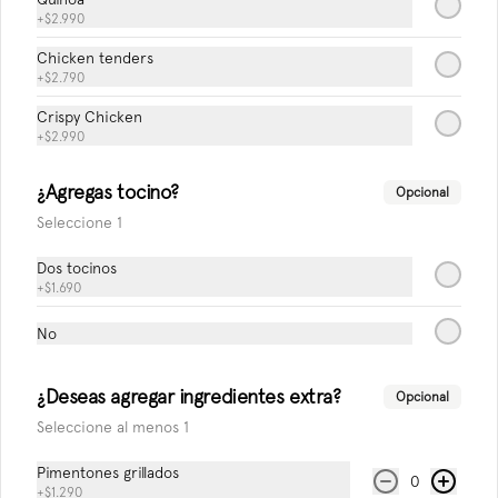
vainilla, syrup de chocolate y crema 
+
$2.990
chantilly.
Chicken tenders
$7.490
+
$2.790
Crispy Chicken
+
$2.990
BEBIDAS
¿Agregas tocino?
Opcional
Seleccione 1
Agua Mineral con gas
Dos tocinos
+
$1.690
No
$2.490
¿Deseas agregar ingredientes extra?
Opcional
Agua Mineral sin gas
Seleccione al menos 1
Pimentones grillados
0
+
$1.290