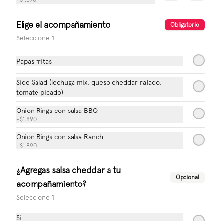
+
$1.690
Elige el acompañamiento
$1.990
Obligatorio
Seleccione 1
Fanta zero lata
Papas fritas
Side Salad (lechuga mix, queso cheddar rallado,
tomate picado)
Onion Rings con salsa BBQ
$1.990
+
$1.890
Onion Rings con salsa Ranch
+
$1.890
Sprite Lata
¿Agregas salsa cheddar a tu
Opcional
acompañamiento?
Seleccione 1
$1.990
Si