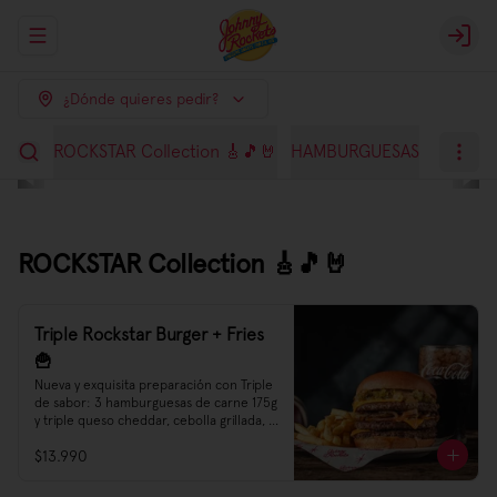
Abrir menu de navegación
Login
¿Dónde quieres pedir?
ROCKSTAR Collection 🎸🎵🤘
HAMBURGUESAS
BEYOND
ROCKSTAR Collection 🎸🎵🤘
Triple Rockstar Burger + Fries
🍟
Nueva y exquisita preparación con Triple 
de sabor: 3 hamburguesas de carne 175g 
y triple queso cheddar, cebolla grillada, 
sweet relish y nuestra Nueva Salsa 
$13.990
Rockstar.