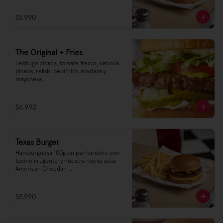
Desde las cálidas costas del estado de 
$5.990
California traemos una receta 
insuperable, en un nuevo formato de 
100g.
The Original + Fries
Lechuga picada, tomate fresco, cebolla 
picada, relish, pepinillos, mostaza y 
mayonesa.
$6.990
Texas Burger
Hamburguesa 100g en pan brioche con 
tocino crujiente, y nuestra nueva salsa 
American Cheddar. 

Hogar de las más icónicas hamburguesas 
de USA, Texas se reconoce por la calidad 
$5.990
de su carne y sus recetas, donde 
rescatamos una simple pero exquisita 
creación en un nuevo formato.