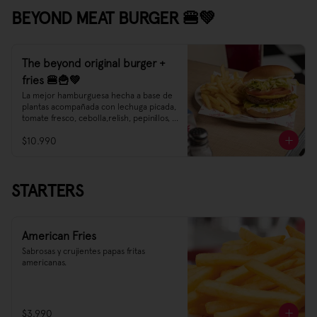
BEYOND MEAT BURGER 🍔💚
The beyond original burger +
fries 🍔🍟💚
La mejor hamburguesa hecha a base de 
plantas acompañada con lechuga picada, 
tomate fresco, cebolla,relish, pepinillos, 
mostaza y mayonesa.
$10.990
STARTERS
American Fries
Sabrosas y crujientes papas fritas 
americanas.
$3.990